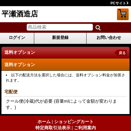
PCサイト
平瀬酒造店
ログイン
新規登録
お問い合わせ
送料オプション
戻る
送料オプション
以下の配送方法を選択した場合には、送料オプション料金が加算さ
れます。
宅配便
クール便(冷蔵)代が必要 (容量mlによって金額が変わりま
す。)
ホーム
|
ショッピングカート
特定商取引法表示
|
ご利用案内