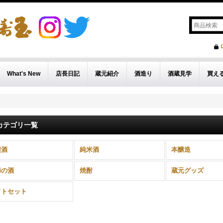
What's New
店長日記
蔵元紹介
酒造り
酒蔵見学
買え
カテゴリ一覧
醸酒
純米酒
本醸造
節の酒
焼酎
蔵元グッズ
フトセット