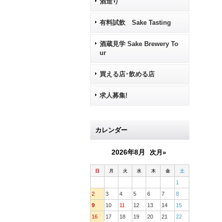
酒造り
有料試飲 Sake Tasting
酒蔵見学 Sake Brewery To
ur
買える店･飲める店
求人募集!
カレンダー
2026年8月
次月»
日
月
火
水
木
金
土
1
2
3
4
5
6
7
8
9
10
11
12
13
14
15
16
17
18
19
20
21
22