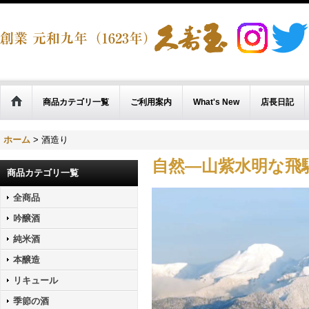
商品カテゴリ一覧
ご利用案内
What's New
店長日記
ホーム
>
酒造り
自然―山紫水明な
飛
商品カテゴリ一覧
全商品
吟醸酒
純米酒
本醸造
リキュール
季節の酒