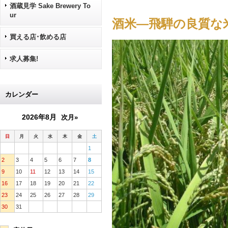
酒蔵見学 Sake Brewery To
ur
酒米―飛騨の良質な
買える店･飲める店
求人募集!
カレンダー
2026年8月
次月»
日
月
火
水
木
金
土
1
2
3
4
5
6
7
8
9
10
11
12
13
14
15
16
17
18
19
20
21
22
23
24
25
26
27
28
29
30
31