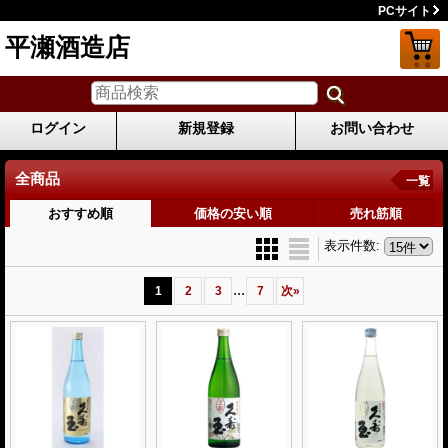
PCサイト
平瀬酒造店
ログイン
新規登録
お問い合わせ
全商品
一覧
おすすめ順
価格の安い順
売れ筋順
表示件数
:
...
1
2
3
7
次
»