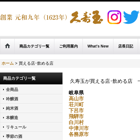
商品カテゴリ一覧
ご利用案内
What's New
店長日記
ホーム
>
買える店･飲める店
商品カテゴリ一覧
久寿玉が買える店･飲める店 
全商品
岐阜県
高山市
吟醸酒
荘川町
純米酒
下呂市
飛騨市
本醸造
白川村
リキュール
中津川市
各務原市
季節の酒