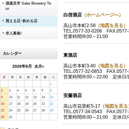
酒蔵見学 Sake Brewery To
ur
白啓酒店
（ホームページへ）
買える店･飲める店
高山市本町2-58
（地図を見る）
TEL.0577-33-0206 FAX.0577-
求人募集!
営業時間/9:00～21:00
カレンダー
東酒店
高山市本町3-40
（地図を見る）
2026年8月
次月»
TEL.0577-32-0853 FAX.0577-
営業時間/9:00～22:00 定休日
日
月
火
水
木
金
土
1
2
3
4
5
6
7
8
安藤酒店
9
10
11
12
13
14
15
16
17
18
19
20
21
22
高山市花里町5-17
（地図を見る
23
24
25
26
27
28
29
TEL.0577-34-0543 FAX.0577-
営業時間/8:00～21:00 定休日
30
31