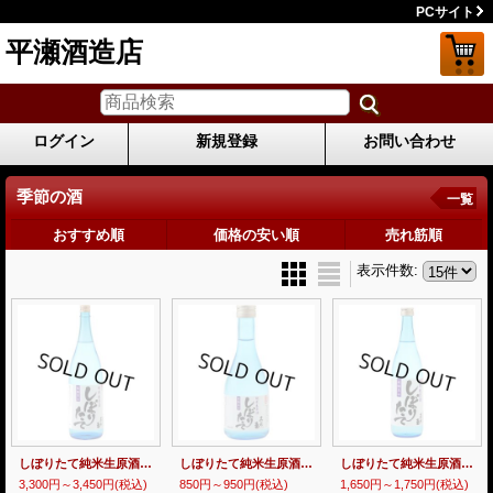
PCサイト
平瀬酒造店
ログイン
新規登録
お問い合わせ
季節の酒
一覧
おすすめ順
価格の安い順
売れ筋順
表示件数
:
しぼりたて純米生原酒1800ml（要冷蔵）
しぼりたて純米生原酒300ml（要冷蔵）
しぼりたて純米生原酒720ml（要冷蔵）
3,300円～3,450円
(税込)
850円～950円
(税込)
1,650円～1,750円
(税込)