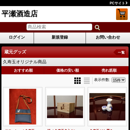
PCサイト
平瀬酒造店
ログイン
新規登録
お問い合わせ
蔵元グッズ
一覧
久寿玉オリジナル商品
おすすめ順
価格の安い順
売れ筋順
表示件数
: