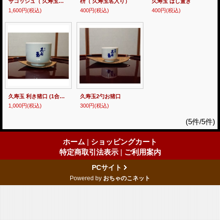
サコッシュ（ 久寿玉名入り）肩掛けカバン
枡（ 久寿玉名入り）
久寿玉 はし置き
1,600円
(税込)
400円
(税込)
400円
(税込)
久寿玉 利き猪口 (1合お猪口)
久寿玉2勺お猪口
1,000円
(税込)
300円
(税込)
(5件/5件)
ホーム
|
ショッピングカート
特定商取引法表示
|
ご利用案内
PCサイト
Powered by
おちゃのこネット