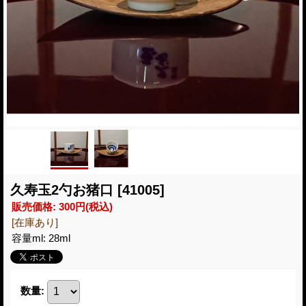
久寿玉2勺お猪口
[41005]
販売価格
:
300円
(税込)
[在庫あり]
容量ml
:
28ml
数量
: