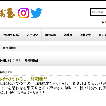
What's New
店長日記
蔵元紹介
酒造り
酒蔵見学
買え
 発売開始!
純米ひやおろし 発売開始!
09
09
年
月
日
純米ひやおろし 発売開始!
辛口に続いて今年の「山廃純米ひやおろし」を９月１０日より
ワインを思わせる果実香と若く爽やかな酸味で、秋の味覚のお
文は本日(9/9)より受け承ります！