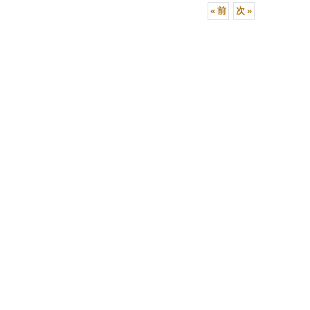
«
前
次
»