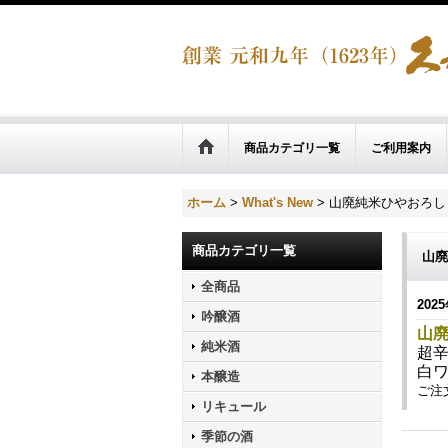
商品カテゴリ一覧
ご利用案内
ホーム
>
What's New
>
山廃純米ひやおろし
商品カテゴリ一覧
山廃
全商品
2025
吟醸酒
山廃
純米酒
超
白
本醸造
ご注
リキュール
季節の酒