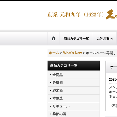
商品カテゴリ一覧
ご利用案内
ホーム
>
What's New
>
ホームページ再開し
商品カテゴリ一覧
ホー
全商品
2025
吟醸酒
メン
純米酒
ホー
本日
本醸造
ご不
リキュール
季節の酒