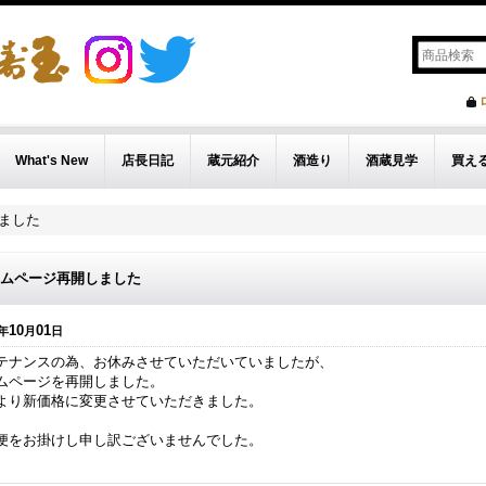
What's New
店長日記
蔵元紹介
酒造り
酒蔵見学
買え
ました
ムページ再開しました
10
01
年
月
日
テナンスの為、お休みさせていただいていましたが、
ムページを再開しました。
より新価格に変更させていただきました。
便をお掛けし申し訳ございませんでした。