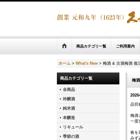
商品カテゴリ一覧
ご利用案内
ホーム
>
What's New
>
梅酒 & 古酒梅酒 
商品カテゴリ一覧
梅酒
全商品
2026
吟醸酒
品切
純米酒
梅酒
本醸造
一度
リキュール
春を
季節の酒
みず