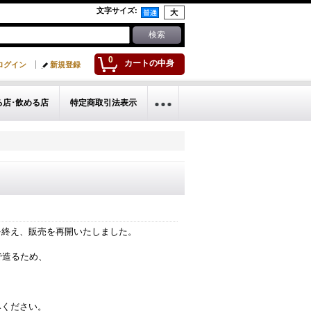
文字サイズ
:
0
カートの中身
ログイン
新規登録
る店･飲める店
特定商取引法表示
を終え、販売を再開いたしました。
で造るため、
みください。