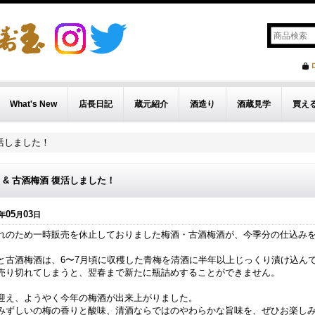
What's New
店長日記
蔵元紹介
酒造り
酒蔵見学
買え
復活しました！
 & 古酒梅酒 復活しました！
05
03
年
月
日
れのため一時販売を休止しておりました梅酒・古酒梅酒が、今季分の仕込み
と古酒梅酒は、6〜7月頃に収穫した青梅を清酒に半年以上じっくり漬け込ん
売り切れてしまうと、翌春まで新たに瓶詰めすることができません。
迎え、ようやく今年の梅酒が出来上がりました。
みずしいの梅の香りと酸味、清酒ならではのやわらかな旨味を、ぜひお楽し