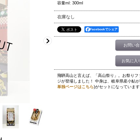
容量ml
:
300ml
在庫なし
Facebookでシェア
お問い合
お気に入
飛騨高山と言えば、「高山祭り」。お祭りフ
ジが登場しました！ 中身は、岐阜県産小鮎が入
単独ページはこちら
)がセットになっています
l