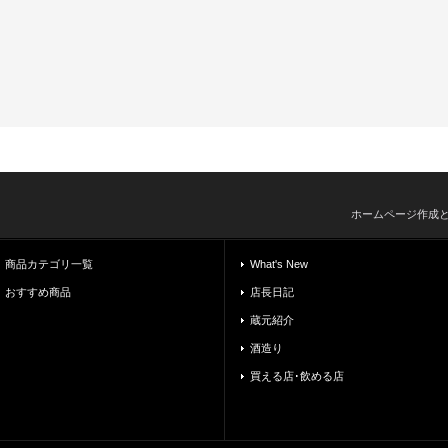
ホームページ作成
商品カテゴリ一覧
What's New
おすすめ商品
店長日記
蔵元紹介
酒造り
買える店･飲める店