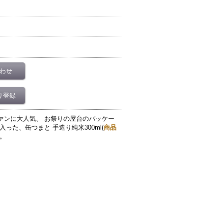
わせ
り登録
ァンに大人気、 お祭りの屋台のパッケー
った、缶つまと 手造り純米300ml(
商品
。