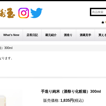
What's New
店長日記
蔵元紹介
酒造り
酒蔵見学
買え
300ml
なります。
手造り純米（酒祭り化粧箱）300ml
販売価格
:
1,835円
(税込)