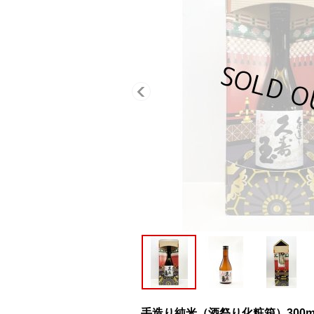
手造り純米（酒祭り化粧箱）300m