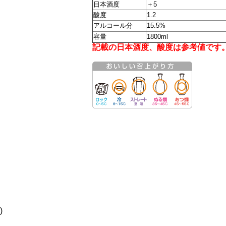
日本酒度
＋5
酸度
1.2
アルコール分
15.5%
容量
1800ml
記載の日本酒度、酸度は参考値です
)