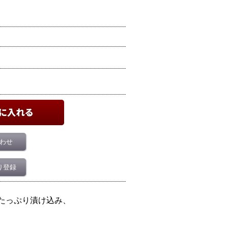
わせ
り登録
たっぷり漬け込み、
。