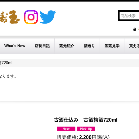
What's New
店長日記
蔵元紹介
酒造り
酒蔵見学
買え
20ml
なります。
古酒仕込み 古酒梅酒720ml
販売価格
:
2,200円
(税込)