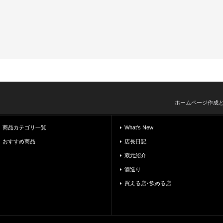
ホームページ作成
商品カテゴリ一覧
What's New
おすすめ商品
店長日記
蔵元紹介
酒造り
買える店･飲める店