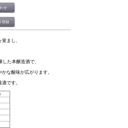
わせ
り登録
を覚まし、
醸した本醸造酒で、
やかな酸味が広がります。
最適です。
）