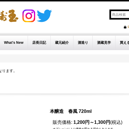
What's New
店長日記
蔵元紹介
酒造り
酒蔵見学
買え
なります。
本醸造 春風 720ml
販売価格
:
1,200円～1,300円
(税込)
オプションにより価格が変わる場合もあります。