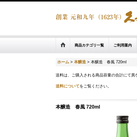
商品カテゴリ一覧
ご利用案内
ホーム
>
本醸造
>
本醸造 春風 720ml
送料は、ご購入される商品容量の合計にて異
送料について
をご覧ください。
本醸造 春風 720ml