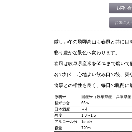
お問い合
お気に入
厳しい冬の飛騨高山も春風と共に目
彩り豊かな景色へ変わります。
春風は岐阜県産米を65％まで磨いて
名の如く、心地よい飲み口の後、爽
食事との相性も良く、毎日の晩酌に
原料米
国産米（岐阜県産、兵庫県産
精米歩合
65％
日本酒度
＋4
酸度
1.3〜1.5
アルコール分
15.5%
容量
720ml