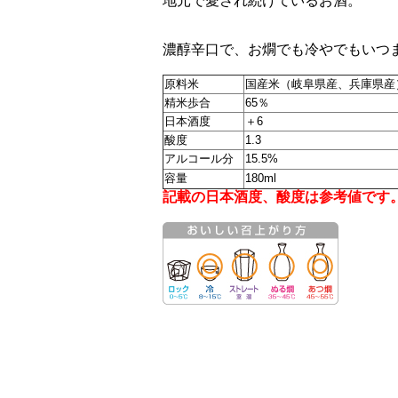
地元で愛され続けているお酒。
濃醇辛口で、お燗でも冷やでもいつ
原料米
国産米（岐阜県産、兵庫県産
精米歩合
65％
日本酒度
＋6
酸度
1.3
アルコール分
15.5%
容量
180ml
記載の日本酒度、酸度は参考値です