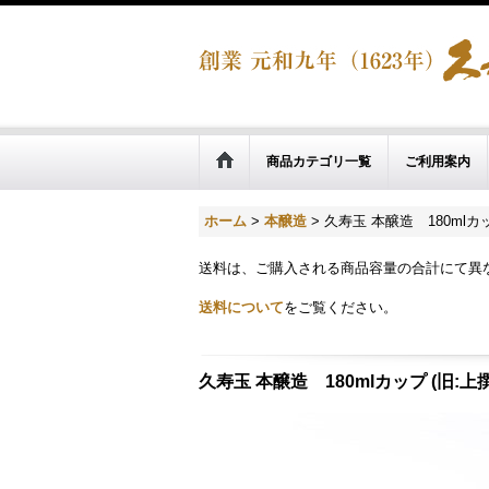
商品カテゴリ一覧
ご利用案内
ホーム
>
本醸造
>
久寿玉 本醸造 180mlカッ
送料は、ご購入される商品容量の合計にて異
送料について
をご覧ください。
久寿玉 本醸造 180mlカップ (旧:上撰