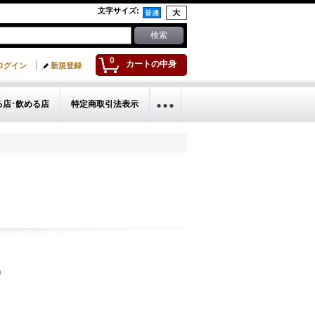
文字サイズ
:
0
カートの中身
ログイン
新規登録
る店･飲める店
特定商取引法表示
)