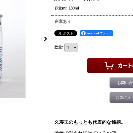
容量ml
:
180ml
在庫あり
Facebookでシェア
数量
:
お問い合
お気に入
久寿玉のもっとも代表的な銘柄。