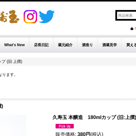
What's New
店長日記
蔵元紹介
酒造り
酒蔵見学
買え
プ (旧:上撰)
なります。
)
久寿玉 本醸造 180mlカップ (旧:上撰
販売価格
:
380円
(税込)