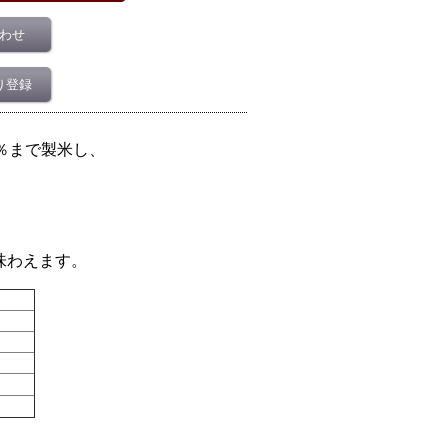
わせ
り登録
％まで製米し、
味わえます。
。