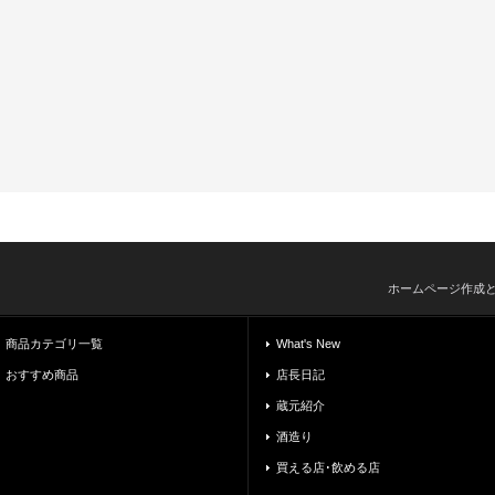
ホームページ作成
商品カテゴリ一覧
What's New
おすすめ商品
店長日記
蔵元紹介
酒造り
買える店･飲める店