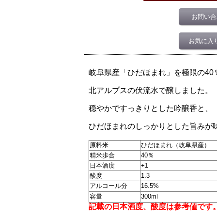
お問い合
お気に入
岐阜県産「ひだほまれ」を極限の40
北アルプスの伏流水で醸しました。
穏やかですっきりとした吟醸香と、
ひだほまれのしっかりとした旨みが
原料米
ひだほまれ（岐阜県産）
精米歩合
40％
日本酒度
+1
酸度
1.3
アルコール分
16.5%
容量
300ml
記載の日本酒度、酸度は参考値です