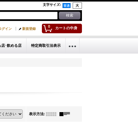
文字サイズ
:
0
カートの中身
ログイン
新規登録
る店･飲める店
特定商取引法表示
表示方法
: