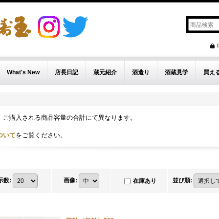
What's New
店長日記
蔵元紹介
酒造り
酒蔵見学
買え
、ご購入される商品容量の合計にて異なります。
ついて
をご覧ください。
示数
:
画像
:
並び順
:
在庫あり