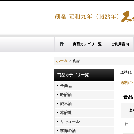
商品カテゴリ一覧
ご利用案内
ホーム
>
食品
送料は
商品カテゴリ一覧
送料に
全商品
吟醸酒
食品
純米酒
表
本醸造
リキュール
1
件
季節の酒