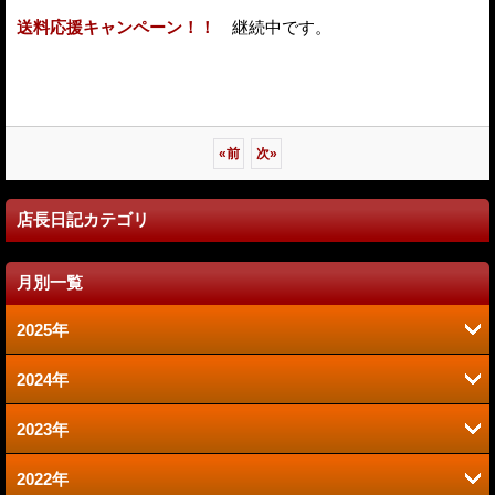
送料応援キャンペーン！！
継続中です。
«
前
次
»
店長日記カテゴリ
月別一覧
2025年
2024年
6月 (2)
2023年
9月 (2)
1月 (1)
2022年
6月 (1)
8月 (2)