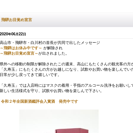
飛騨お目覚め宣言
2020
06
22
年
月
日
高山市・飛騨市・白川村の首長が共同で出したメッセージ
～飛騨はお休み中です～
が解除され
～飛騨お目覚め宣言～
が出されました。
県外への移動の制限が解除されたこの週末、高山にもたくさんの観光客の方
「久寿玉」にもたくさんの方がお越しになり、試飲やお買い物を楽しんでい
日常が少し戻ってきて嬉しいです。
「久寿玉」では入店時にはマスクの着用・手指のアルコール洗浄をお願いし
新しい生活様式を守り、試飲やお買い物を楽しんで下さい。
令和２年全国新酒鑑評会入賞酒 発売中
です