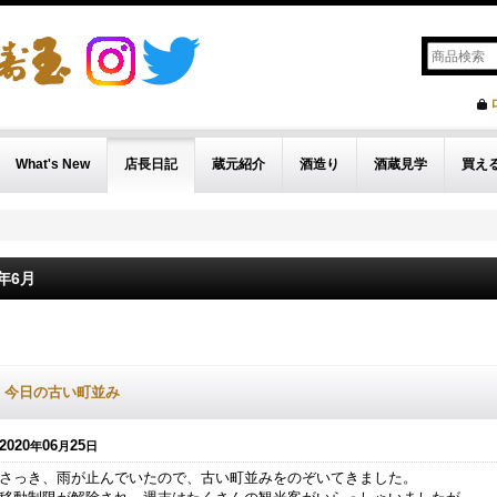
What's New
店長日記
蔵元紹介
酒造り
酒蔵見学
買え
0年6月
今日の古い町並み
2020
06
25
年
月
日
さっき、雨が止んでいたので、古い町並みをのぞいてきました。