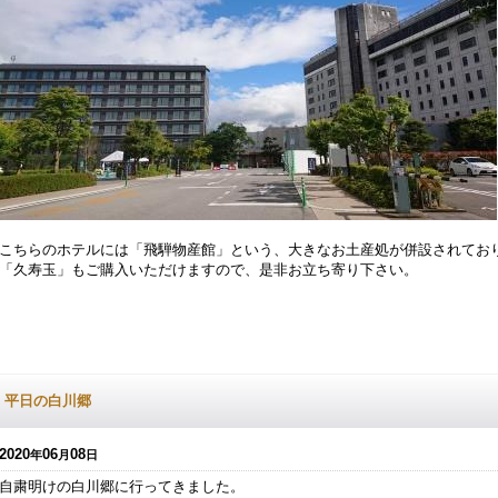
こちらのホテルには「飛騨物産館」という、大きなお土産処が併設されてお
「久寿玉」もご購入いただけますので、是非お立ち寄り下さい。
平日の白川郷
2020
06
08
年
月
日
自粛明けの白川郷に行ってきました。