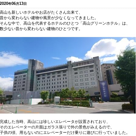
2020
06
13
年
月
日
高山も新しいホテルやお店がたくさん出来て、
昔から変わらない建物や風景が少なくなってきました。
そんな中で、高山を代表するホテルのひとつ「高山グリーンホテル」は、
数少ない昔から変わらない建物のひとつです。
完成した当時、高山には珍しいエレベータが設置されており、
そのエレベーターの片面はガラス張りで外の景色がみえるので、
子供の頃、用もないのにエレベーターだけ乗りに遊びに行っていました。