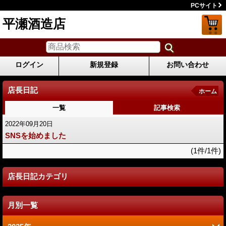
PCサイト
平瀬酒造店
ログイン
新規登録
お問い合わせ
店長日記
ホーム
一覧
記事検索
2022年09月20日
SNSを始めました
(1件/1件)
店長日記カテゴリ
月別一覧