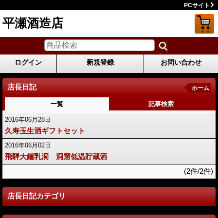
PCサイト
平瀬酒造店
ログイン
新規登録
お問い合わせ
店長日記
ホーム
一覧
記事検索
2016年06月28日
久寿玉生酒ギフトセット
2016年06月02日
飛騨大鍾乳洞 洞窟低温貯蔵酒
(2件/2件)
店長日記カテゴリ