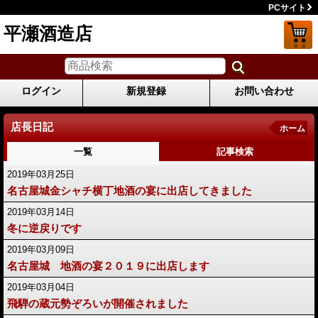
PCサイト
平瀬酒造店
ログイン
新規登録
お問い合わせ
店長日記
ホーム
一覧
記事検索
2019年03月25日
名古屋城金シャチ横丁地酒の宴に出店してきました
2019年03月14日
冬に逆戻りです
2019年03月09日
名古屋城 地酒の宴２０１９に出店します
2019年03月04日
飛騨の蔵元勢ぞろいが開催されました