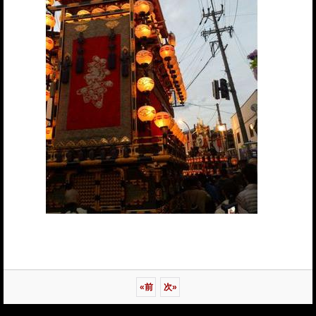
«
前
次
»