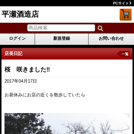
PCサイト
平瀬酒造店
ログイン
新規登録
お問い合わせ
店長日記
一覧
桜 咲きました‼
2017年04月17日
お昼休みにお店の近くを散歩していたら