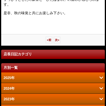
す。
是非、秋の味覚と共にお楽しみ下さい。
«
前
次
»
店長日記カテゴリ
月別一覧
2025年
2024年
6月 (2)
2023年
9月 (2)
1月 (1)