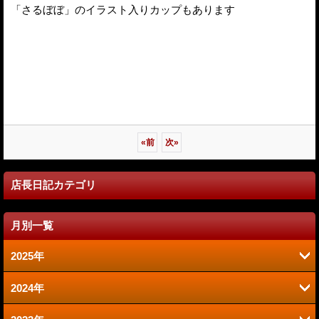
「さるぼぼ」のイラスト入りカップもあります
«
前
次
»
店長日記カテゴリ
月別一覧
2025年
2024年
6月 (2)