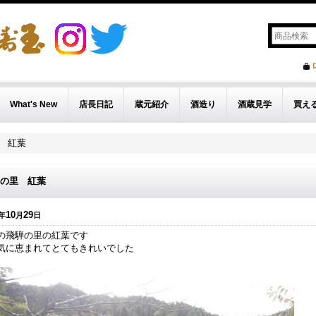
What's New
店長日記
蔵元紹介
酒造り
酒蔵見学
買え
 紅葉
の里 紅葉
10
29
年
月
日
の飛騨の里の紅葉です
気に恵まれてとてもきれいでした