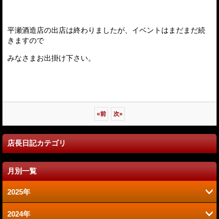
平瀬酒造店の出店は終わりましたが、イベントはまだまだ続
きますので
みなさまお出掛け下さい。
«
前
次
»
店長日記カテゴリ
月別一覧
2025年
2024年
6月 (2)