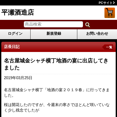
PCサイト
平瀬酒造店
ログイン
新規登録
お問い合わせ
店長日記
一覧
名古屋城金シャチ横丁地酒の宴に出店してき
ました
2019年03月25日
名古屋城金シャチ横丁「地酒の宴２０１９春」に行ってきま
した。
桜は開花したのですが、今週末の寒さでほとんど咲いていな
く少し残念でしたが