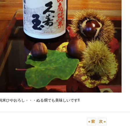
純米ひやおろし・・・ぬる燗でも美味しいです‼
«
前
次
»