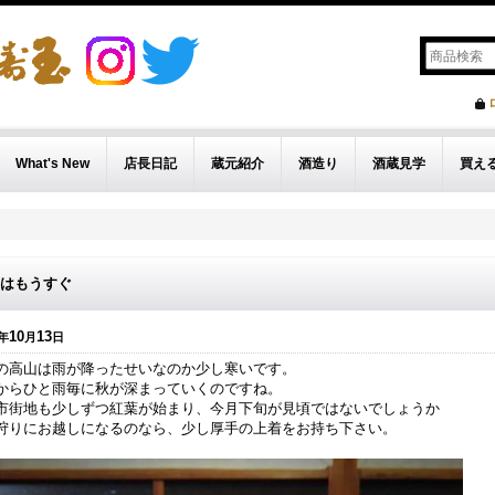
What's New
店長日記
蔵元紹介
酒造り
酒蔵見学
買え
はもうすぐ
10
13
年
月
日
の高山は雨が降ったせいなのか少し寒いです。
からひと雨毎に秋が深まっていくのですね。
市街地も少しずつ紅葉が始まり、今月下旬が見頃ではないでしょうか
狩りにお越しになるのなら、少し厚手の上着をお持ち下さい。