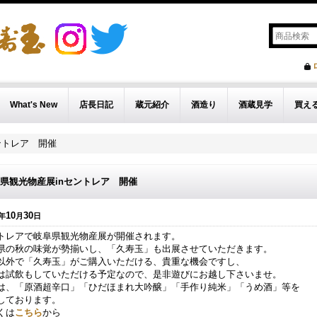
What's New
店長日記
蔵元紹介
酒造り
酒蔵見学
買え
ントレア 開催
県観光物産展inセントレア 開催
10
30
年
月
日
トレアで岐阜県観光物産展が開催されます。
県の秋の味覚が勢揃いし、「久寿玉」も出展させていただきます。
以外で「久寿玉」がご購入いただける、貴重な機会ですし、
は試飲もしていただける予定なので、是非遊びにお越し下さいませ。
は、「原酒超辛口」「ひだほまれ大吟醸」「手作り純米」「うめ酒」等を
しております。
くは
こちら
から