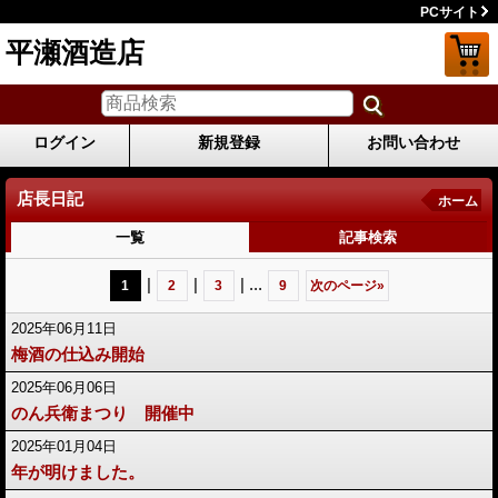
PCサイト
平瀬酒造店
ログイン
新規登録
お問い合わせ
店長日記
ホーム
一覧
記事検索
|
|
|
...
1
2
3
9
次のページ
»
2025年06月11日
梅酒の仕込み開始
2025年06月06日
のん兵衛まつり 開催中
2025年01月04日
年が明けました。