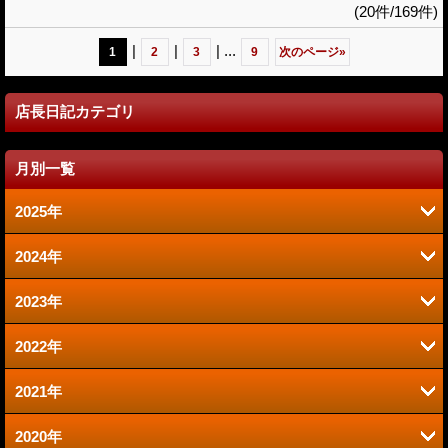
(20件/169件)
|
|
|
...
1
2
3
9
次のページ
»
店長日記カテゴリ
月別一覧
2025年
2024年
6月 (2)
2023年
9月 (2)
1月 (1)
2022年
6月 (1)
8月 (2)
2021年
12月 (1)
2020年
12月 (1)
10月 (1)