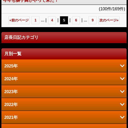
今年も獅子舞がやって来た！
(100件/169件)
...
|
|
|
|
...
«
前のページ
1
4
5
6
9
次のページ
»
店長日記カテゴリ
月別一覧
2025年
2024年
6月 (2)
2023年
9月 (2)
1月 (1)
2022年
6月 (1)
8月 (2)
2021年
12月 (1)