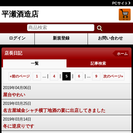
PCサイト
平瀬酒造店
ログイン
新規登録
お問い合わせ
店長日記
ホーム
一覧
記事検索
...
|
|
|
|
...
«
前のページ
1
4
5
6
9
次のページ
»
2019年04月06日
屋台やわい
2019年03月25日
名古屋城金シャチ横丁地酒の宴に出店してきました
2019年03月14日
冬に逆戻りです